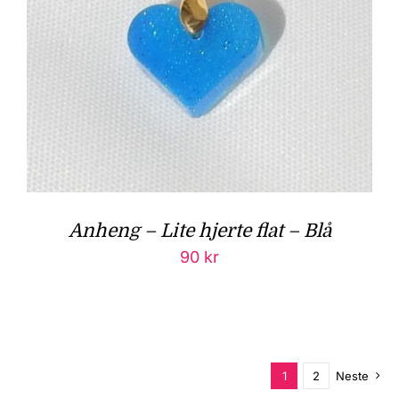
Anheng – Lite hjerte flat – Blå
90
kr
1
2
Neste