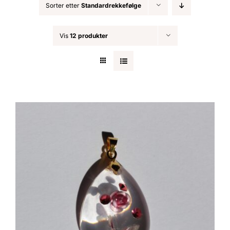
Sorter etter
Standardrekkefølge
Nøkkelringer
Vis
12 produkter
Julepynt
Om MariEbbe
Kontakt