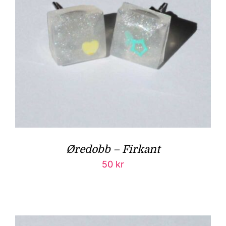
Øredobb – Firkant
50
kr