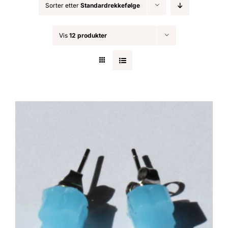
Sorter etter
Standardrekkefølge
Nøkkelringer
Vis
12 produkter
Julepynt
Om MariEbbe
Kontakt