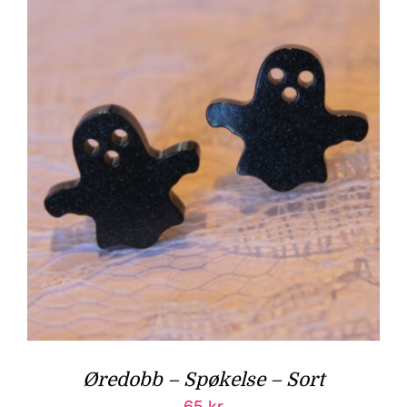
Øredobb – Spøkelse – Sort
65
kr