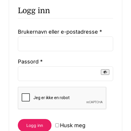
Logg inn
Nøkkelringer
Påkrevd
Brukernavn eller e-postadresse
*
Julepynt
Om MariEbbe
Påkrevd
Passord
*
Kontakt
Husk meg
Logg inn