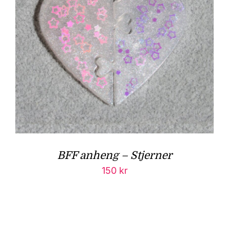
BFF anheng – Stjerner
150
kr