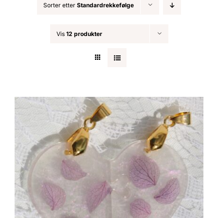
Sorter etter
Standardrekkefølge
Nøkkelringer
Vis
12 produkter
Julepynt
Om MariEbbe
Kontakt