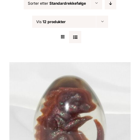
Sorter etter
Standardrekkefølge
Nøkkelringer
Vis
12 produkter
Julepynt
Om MariEbbe
Kontakt