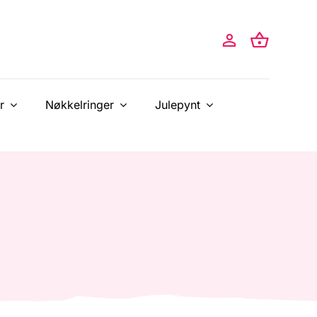
r
Nøkkelringer
Julepynt