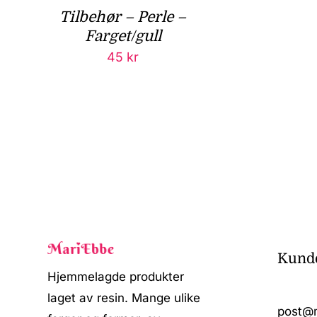
Tilbehør – Perle –
Farget/gull
45
kr
Kunde
Hjemmelagde produkter
laget av resin. Mange ulike
post@