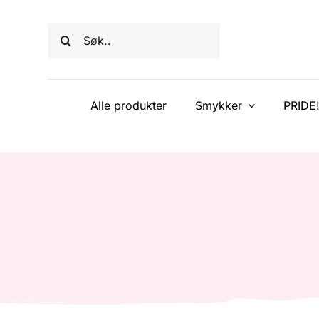
Skip
to
Søk
content
etter:
Alle produkter
Smykker
PRIDE