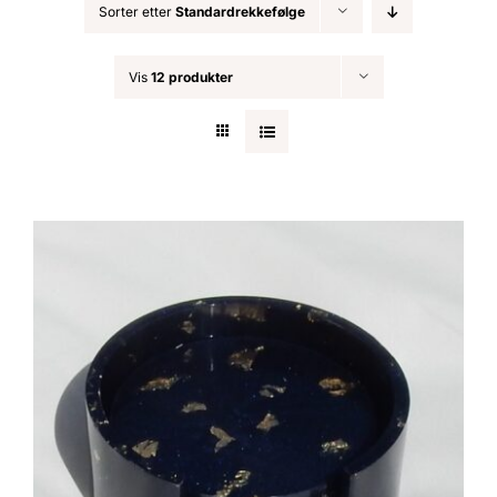
Sorter etter
Standardrekkefølge
Nøkkelringer
Vis
12 produkter
Julepynt
Om MariEbbe
Kontakt