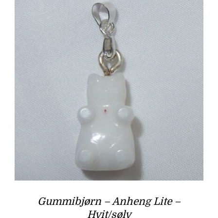
Gummibjørn – Anheng Lite –
Hvit/sølv