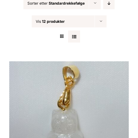
Sorter etter
Standardrekkefølge
Nøkkelringer
Vis
12 produkter
Julepynt
Om MariEbbe
Kontakt