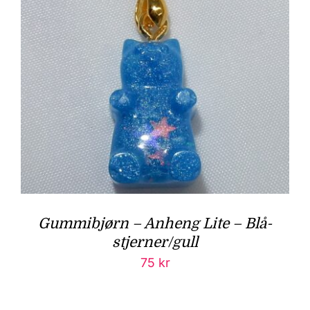
Gummibjørn – Anheng Lite – Blå-
stjerner/gull
75
kr