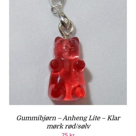
Gummibjørn – Anheng Lite – Klar
mørk rød/sølv
75
kr