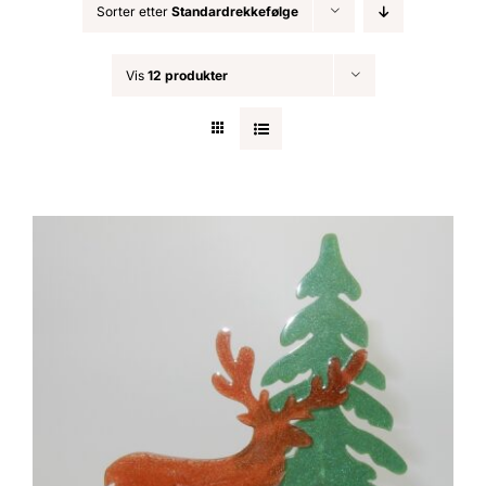
Sorter etter
Standardrekkefølge
Nøkkelringer
Vis
12 produkter
Julepynt
Om MariEbbe
Kontakt