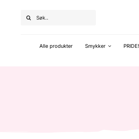
Skip
to
Søk
content
etter:
Alle produkter
Smykker
PRIDE