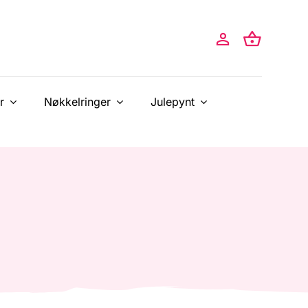
r
Nøkkelringer
Julepynt