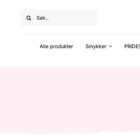
Skip
to
Søk
content
etter:
Alle produkter
Smykker
PRIDE