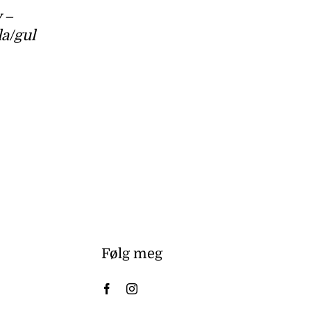
 –
la/gul
Følg meg