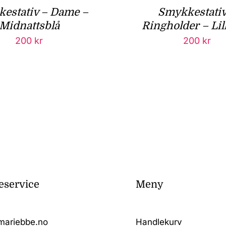
estativ – Dame –
Smykkestativ
Midnattsblå
Ringholder – Lil
200
kr
200
kr
service
Meny
mariebbe.no
Handlekurv