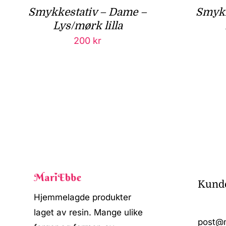
Smykkestativ – Dame –
Smykk
Lys/mørk lilla
200
kr
Kunde
Hjemmelagde produkter
laget av resin. Mange ulike
post@