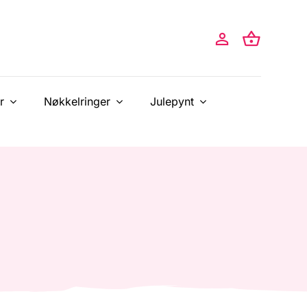
r
Nøkkelringer
Julepynt