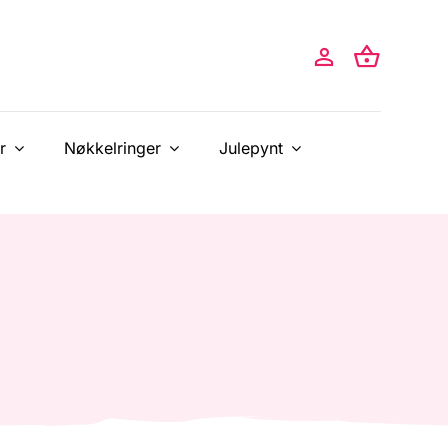
r
Nøkkelringer
Julepynt