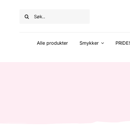
Skip
to
Søk
content
etter:
Alle produkter
Smykker
PRIDE