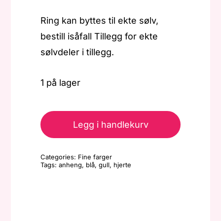
Ring kan byttes til ekte sølv,
bestill isåfall Tillegg for ekte
sølvdeler i tillegg.
1 på lager
Anheng
-
Legg i handlekurv
Lite
hjerte
Categories:
Fine farger
flat
Tags:
anheng
,
blå
,
gull
,
hjerte
-
Blå
antall