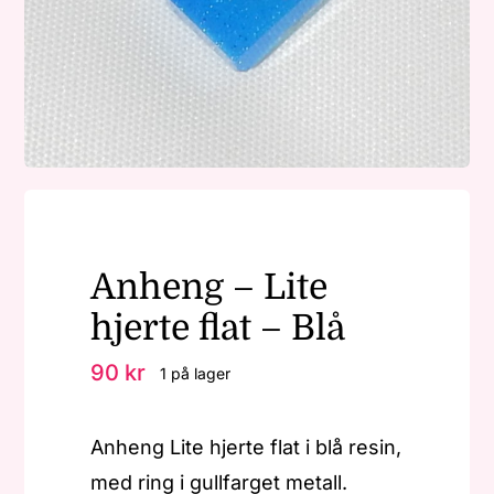
Nøkkelringer
Julepynt
Om MariEbbe
Anheng – Lite
Kontakt
hjerte flat – Blå
90
kr
1 på lager
Anheng Lite hjerte flat i blå resin,
med ring i gullfarget metall.