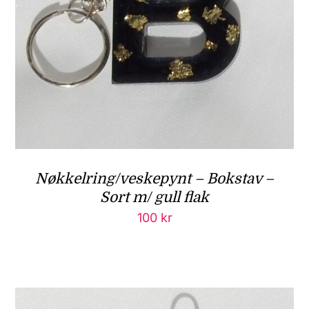
Nøkkelring/veskepynt – Bokstav –
Sort m/ gull flak
100
kr