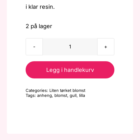
i klar resin.
2 på lager
Anheng
-
Liten
Legg i handlekurv
Gull
-
Categories:
Liten tørket blomst
Lilla
Tags:
anheng
,
blomst
,
gull
,
lilla
blomst
antall