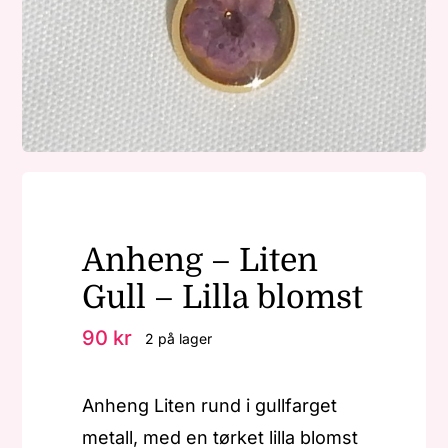
Nøkkelringer
Julepynt
Om MariEbbe
Anheng – Liten
Kontakt
Gull – Lilla blomst
90
kr
2 på lager
Anheng Liten rund i gullfarget
metall, med en tørket lilla blomst