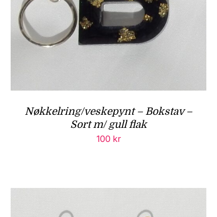
Nøkkelring/veskepynt – Bokstav –
Sort m/ gull flak
100
kr