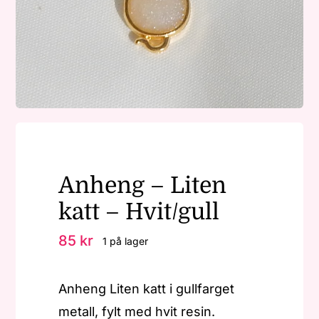
Nøkkelringer
Julepynt
Om MariEbbe
Anheng – Liten
Kontakt
katt – Hvit/gull
85
kr
1 på lager
Anheng Liten katt i gullfarget
metall, fylt med hvit resin.