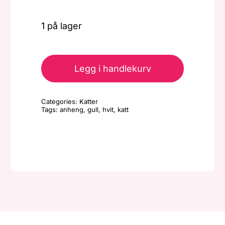
1 på lager
Anheng
-
Legg i handlekurv
Liten
katt
Categories:
Katter
-
Tags:
anheng
,
gull
,
hvit
,
katt
Hvit/gull
antall