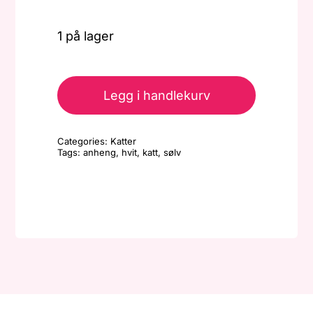
1 på lager
Anheng
-
Legg i handlekurv
Liten
katt
Categories:
Katter
-
Tags:
anheng
,
hvit
,
katt
,
sølv
Hvit/sølv
antall