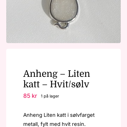
Nøkkelringer
Julepynt
Om MariEbbe
Anheng – Liten
Kontakt
katt – Hvit/sølv
85
kr
1 på lager
Anheng Liten katt i sølvfarget
metall, fylt med hvit resin.