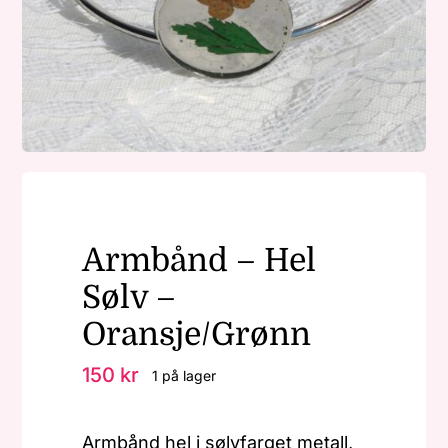
Nøkkelringer
Julepynt
Om MariEbbe
Armbånd – Hel
Kontakt
Sølv –
Oransje/Grønn
150
kr
1 på lager
Armbånd hel i sølvfarget metall,