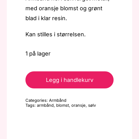
med oransje blomst og grønt
blad i klar resin.
Kan stilles i størrelsen.
1 på lager
Armbånd
-
Legg i handlekurv
Hel
Sølv
Categories:
Armbånd
-
Tags:
armbånd
,
blomst
,
oransje
,
sølv
Oransje/Grønn
antall