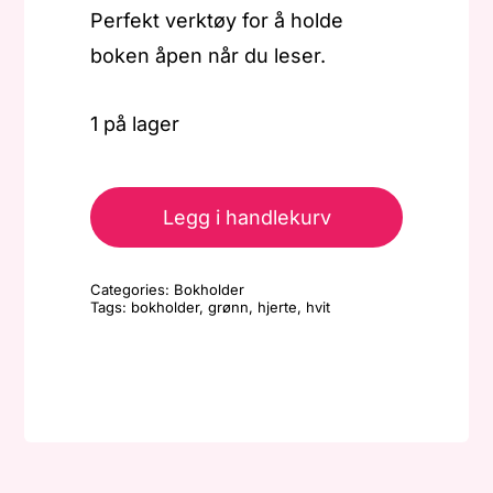
Perfekt verktøy for å holde
boken åpen når du leser.
1 på lager
Bokholder
-
Legg i handlekurv
Hjerte
-
Categories:
Bokholder
Hvit/lys
Tags:
bokholder
,
grønn
,
hjerte
,
hvit
grønn
antall