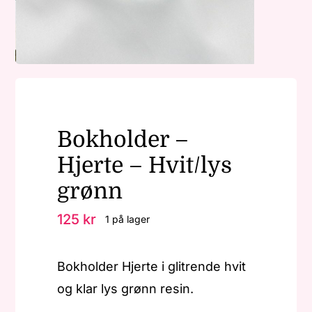
Nøkkelringer
Julepynt
Bokholder –
Om MariEbbe
Hjerte – Hvit/lys
Kontakt
grønn
125
kr
1 på lager
Bokholder Hjerte i glitrende hvit
og klar lys grønn resin.