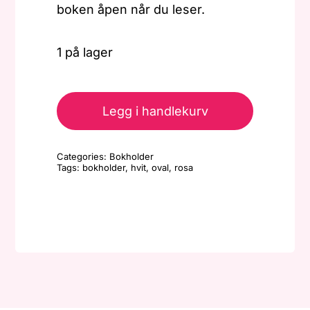
boken åpen når du leser.
1 på lager
Bokholder
-
Legg i handlekurv
Oval
-
Categories:
Bokholder
Hvit/rosa
Tags:
bokholder
,
hvit
,
oval
,
rosa
antall