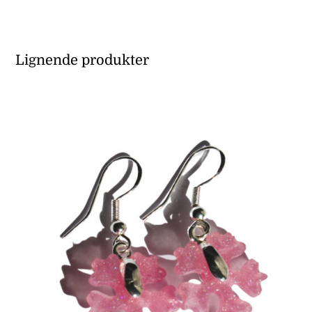
Lignende produkter