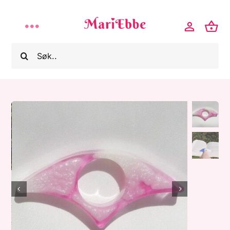
Skip
to
Toggle
content
Søk
Navigation
Alle produkter
etter:
Smykker
PRIDE!
Gummibjørner
Bokmerker/Spill
Interiør