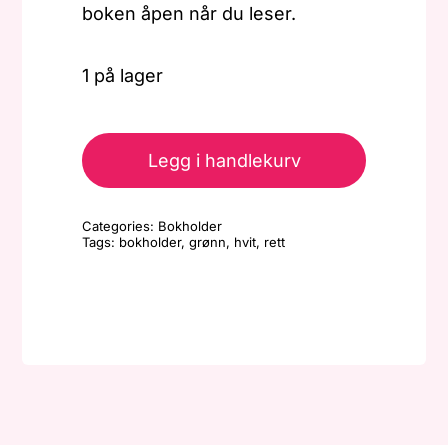
boken åpen når du leser.
1 på lager
Bokholder
-
Legg i handlekurv
Rett
-
Categories:
Bokholder
Hvit/lys
Tags:
bokholder
,
grønn
,
hvit
,
rett
grønn
antall