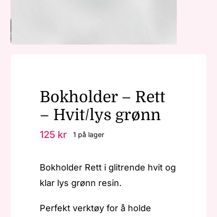
Nøkkelringer
Julepynt
Bokholder – Rett
Om MariEbbe
– Hvit/lys grønn
Kontakt
125
kr
1 på lager
Bokholder Rett i glitrende hvit og
klar lys grønn resin.
Perfekt verktøy for å holde