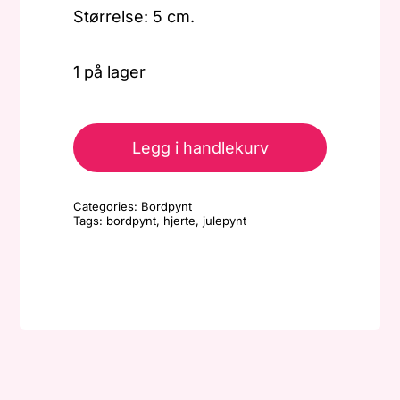
Størrelse: 5 cm.
1 på lager
Bordpynt
-
Legg i handlekurv
Hjerte
Lite
Categories:
Bordpynt
-
Tags:
bordpynt
,
hjerte
,
julepynt
Julekule/kongle
antall