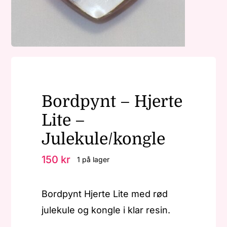
Nøkkelringer
Julepynt
Bordpynt – Hjerte
Om MariEbbe
Lite –
Kontakt
Julekule/kongle
150
kr
1 på lager
Bordpynt Hjerte Lite med rød
julekule og kongle i klar resin.