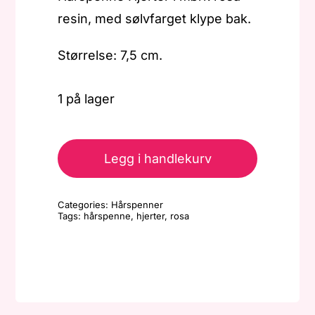
resin, med sølvfarget klype bak.
Størrelse: 7,5 cm.
1 på lager
Hårspenne
-
Legg i handlekurv
Hjerter
-
Categories:
Hårspenner
Mørk
Tags:
hårspenne
,
hjerter
,
rosa
Rosa
antall