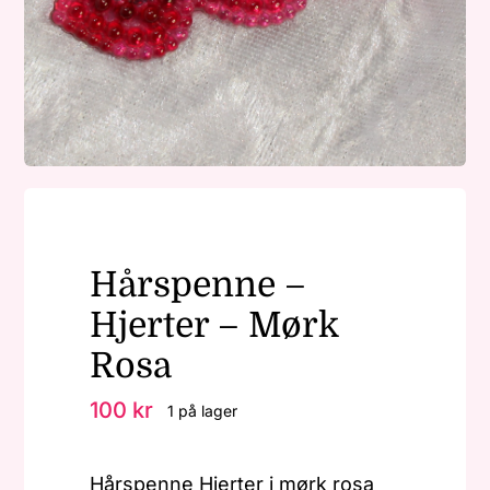
Nøkkelringer
Julepynt
Om MariEbbe
Hårspenne –
Kontakt
Hjerter – Mørk
Rosa
100
kr
1 på lager
Hårspenne Hjerter i mørk rosa