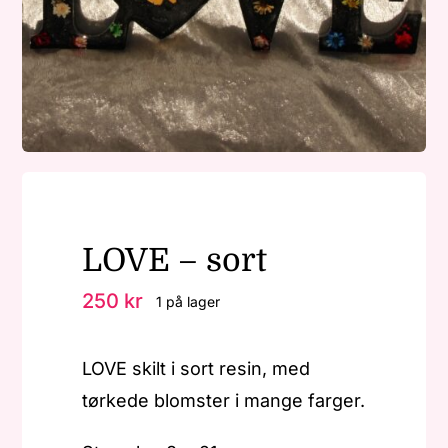
Nøkkelringer
Julepynt
Om MariEbbe
LOVE – sort
Kontakt
250
kr
1 på lager
LOVE skilt i sort resin, med
tørkede blomster i mange farger.