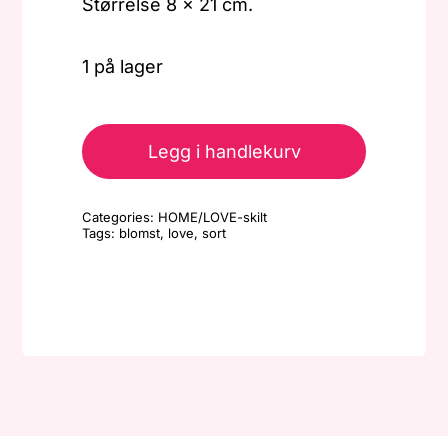
Størrelse 8 x 21 cm.
1 på lager
LOVE
-
Legg i handlekurv
sort
antall
Categories:
HOME/LOVE-skilt
Tags:
blomst
,
love
,
sort