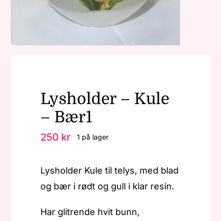
Nøkkelringer
Julepynt
Lysholder – Kule
Om MariEbbe
– Bær1
Kontakt
250
kr
1 på lager
Lysholder Kule til telys, med blad
og bær i rødt og gull i klar resin.
Har glitrende hvit bunn,