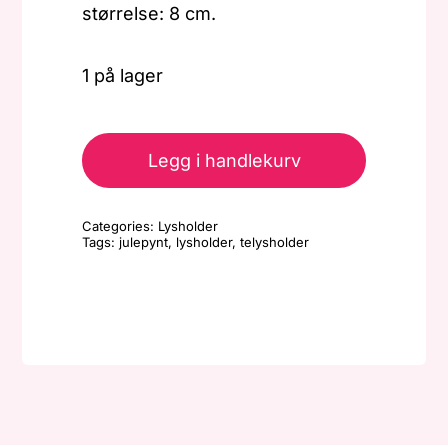
størrelse: 8 cm.
1 på lager
Lysholder
-
Legg i handlekurv
Kule
-
Categories:
Lysholder
Bær1
Tags:
julepynt
,
lysholder
,
telysholder
antall