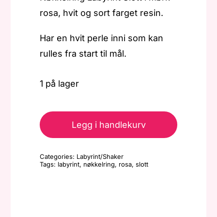
rosa, hvit og sort farget resin.
Har en hvit perle inni som kan
rulles fra start til mål.
1 på lager
Nøkkelring
-
Legg i handlekurv
Labyrint
Slott
Categories:
Labyrint/Shaker
-
Tags:
labyrint
,
nøkkelring
,
rosa
,
slott
Rosa/hvit/sort
antall