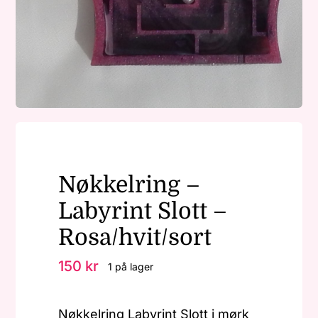
Nøkkelringer
Julepynt
Om MariEbbe
Nøkkelring –
Kontakt
Labyrint Slott –
Rosa/hvit/sort
150
kr
1 på lager
Nøkkelring Labyrint Slott i mørk