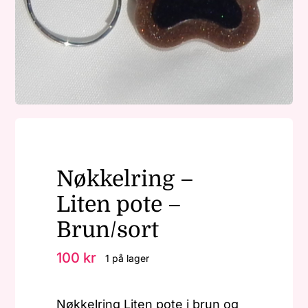
Nøkkelringer
Julepynt
Om MariEbbe
Nøkkelring –
Kontakt
Liten pote –
Brun/sort
100
kr
1 på lager
Nøkkelring Liten pote i brun og