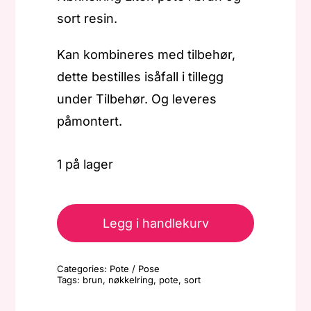
sort resin.
Kan kombineres med tilbehør,
dette bestilles isåfall i tillegg
under Tilbehør. Og leveres
påmontert.
1 på lager
Nøkkelring
-
Legg i handlekurv
Liten
pote
Categories:
Pote / Pose
-
Tags:
brun
,
nøkkelring
,
pote
,
sort
Brun/sort