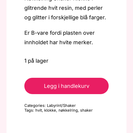
glitrende hvit resin, med perler
og glitter i forskjellige blå farger.
Er B-vare fordi plasten over
innholdet har hvite merker.
1 på lager
Nøkkelring
-
Legg i handlekurv
Shaker
Klokke
Categories:
Labyrint/Shaker
-
Tags:
hvit
,
klokke
,
nøkkelring
,
shaker
Hvit/blå
-