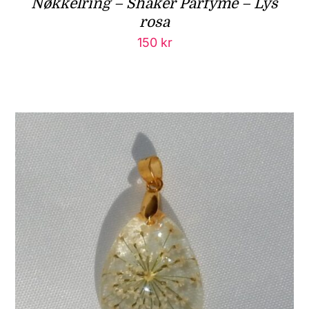
Nøkkelring – Shaker Parfyme – Lys
rosa
150
kr