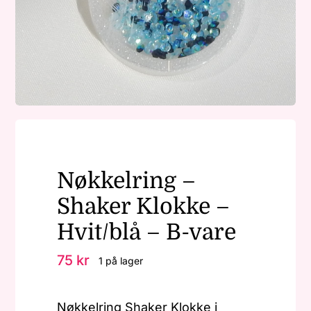
Nøkkelringer
Julepynt
Om MariEbbe
Nøkkelring –
Kontakt
Shaker Klokke –
Hvit/blå – B-vare
75
kr
1 på lager
Nøkkelring Shaker Klokke i