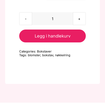
Nøkkelring/veskepynt
-
Bokstav
Legg i handlekurv
-
Klar/blomster
Categories:
Bokstaver
antall
Tags:
blomster
,
bokstav
,
nøkkelring