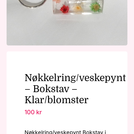
Nøkkelringer
Julepynt
Om MariEbbe
Nøkkelring/veskepynt
Kontakt
– Bokstav –
Klar/blomster
100
kr
Nøkkelring/veskepynt Bokstav i