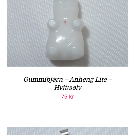
Gummibjørn – Anheng Lite –
Hvit/sølv
75
kr