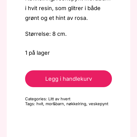
i hvit resin, som glitrer i både
grønt og et hint av rosa.
Størrelse: 8 cm.
1 på lager
Nøkkelring/veskepynt
-
Legg i handlekurv
Mor&Barn
-
Categories:
Litt av hvert
Hvit
Tags:
hvit
,
mor&barn
,
nøkkelring
,
veskepynt
antall