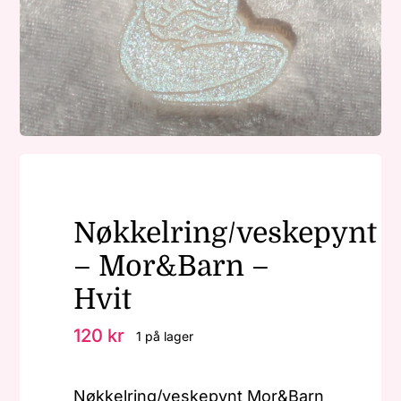
Nøkkelringer
Julepynt
Om MariEbbe
Nøkkelring/veskepynt
Kontakt
– Mor&Barn –
Hvit
120
kr
1 på lager
Nøkkelring/veskepynt Mor&Barn