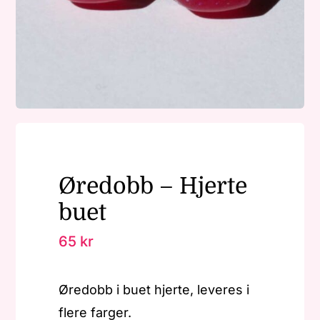
Nøkkelringer
Julepynt
Om MariEbbe
Øredobb – Hjerte
Kontakt
buet
65
kr
Øredobb i buet hjerte, leveres i
flere farger.