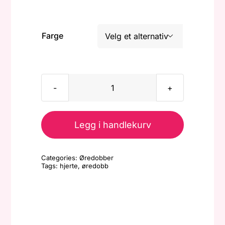
Farge

Øredobb
-
Hjerte
Legg i handlekurv
buet
antall
Categories:
Øredobber
Tags:
hjerte
,
øredobb