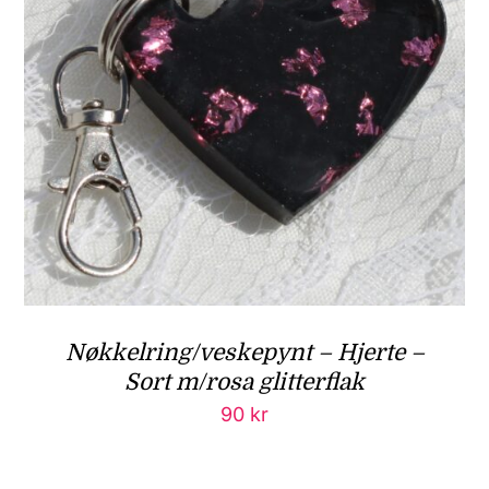
Nøkkelring/veskepynt – Hjerte –
Sort m/rosa glitterflak
90
kr