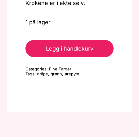
Krokene er i ekte sølv.
1 på lager
Øreringer
-
Legg i handlekurv
Dråpe
-
Categories:
Fine Farger
Grønn/Ekte
Tags:
dråpe
,
grønn
,
ørepynt
sølv
antall