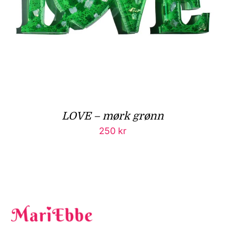
LOVE – mørk grønn
250
kr