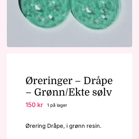
Nøkkelringer
Julepynt
Om MariEbbe
Øreringer – Dråpe
Kontakt
– Grønn/Ekte sølv
150
kr
1 på lager
Ørering Dråpe, i grønn resin.