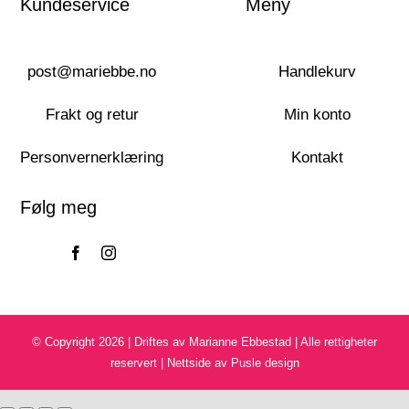
Kundeservice
Meny
post@mariebbe.no
Handlekurv
Frakt og retur
Min konto
Personvernerklæring
Kontakt
Følg meg
© Copyright 2026 | Driftes av Marianne Ebbestad | Alle rettigheter
reservert | Nettside av Pusle design