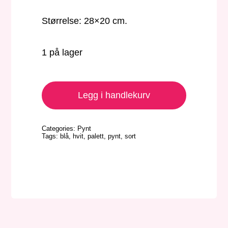
Størrelse: 28×20 cm.
1 på lager
Palett
-
Legg i handlekurv
Blå/hvit/sort
antall
Categories:
Pynt
Tags:
blå
,
hvit
,
palett
,
pynt
,
sort