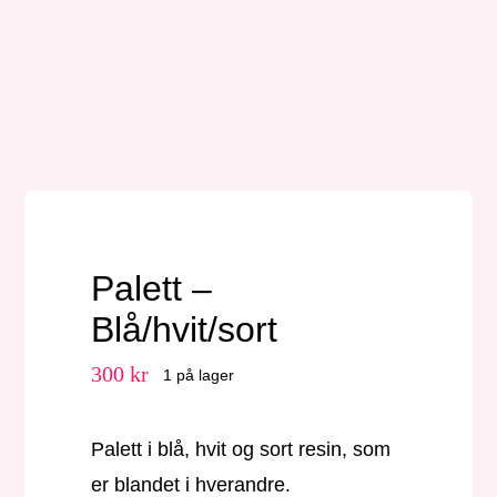
Nøkkelringer
Julepynt
Om MariEbbe
Palett –
Kontakt
Blå/hvit/sort
300
kr
1 på lager
Palett i blå, hvit og sort resin, som
er blandet i hverandre.