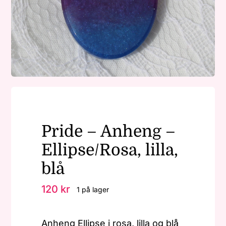
Nøkkelringer
Julepynt
Om MariEbbe
Pride – Anheng –
Kontakt
Ellipse/Rosa, lilla,
blå
120
kr
1 på lager
Anheng Ellipse i rosa, lilla og blå