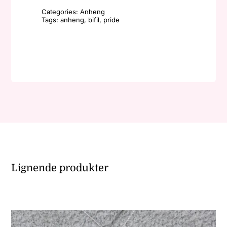
-
Categories:
Anheng
Ellipse/Rosa,
Tags:
anheng
,
bifil
,
pride
lilla,
blå
antall
Lignende produkter