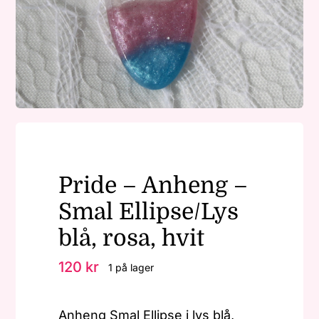
Nøkkelringer
Julepynt
Om MariEbbe
Pride – Anheng –
Kontakt
Smal Ellipse/Lys
blå, rosa, hvit
120
kr
1 på lager
Anheng Smal Ellipse i lys blå,