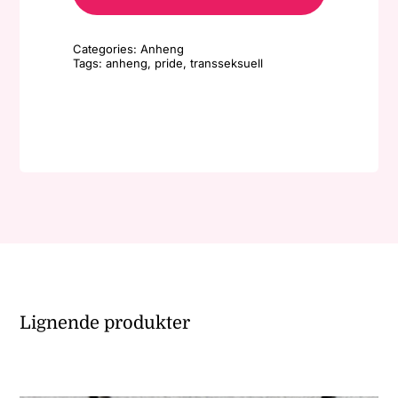
Anheng
-
Categories:
Anheng
Smal
Tags:
anheng
,
pride
,
transseksuell
Ellipse/Lys
blå,
rosa,
hvit
antall
Lignende produkter