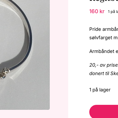
160
kr
1 på l
Pride armbån
sølvfarget me
Armbåndet er 
20,- av prise
donert til S
1 på lager