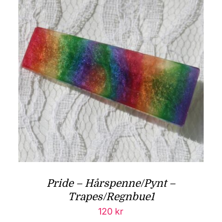
Pride – Hårspenne/Pynt –
Trapes/Regnbue1
120
kr