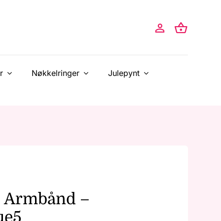
r
Nøkkelringer
Julepynt
– Armbånd –
ue5