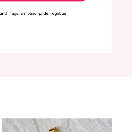
-
ånd
Tags:
armbånd
,
pride
,
regnbue
Regnbue5
antall