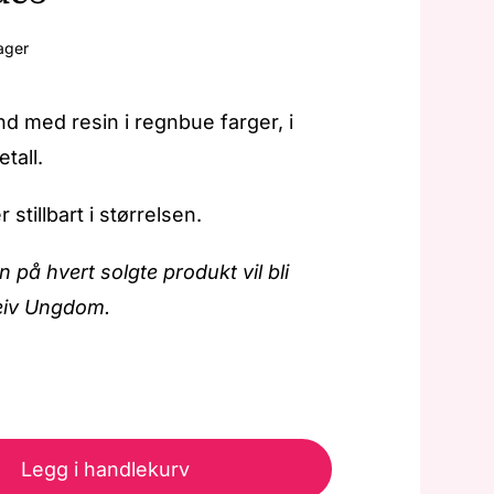
ager
d med resin i regnbue farger, i
tall.
stillbart i størrelsen.
n på hvert solgte produkt vil bli
keiv Ungdom.
Pride
-
Legg i handlekurv
Armbånd