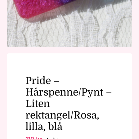
Nøkkelringer
Julepynt
Om MariEbbe
Pride –
Kontakt
Hårspenne/Pynt –
Liten
rektangel/Rosa,
lilla, blå