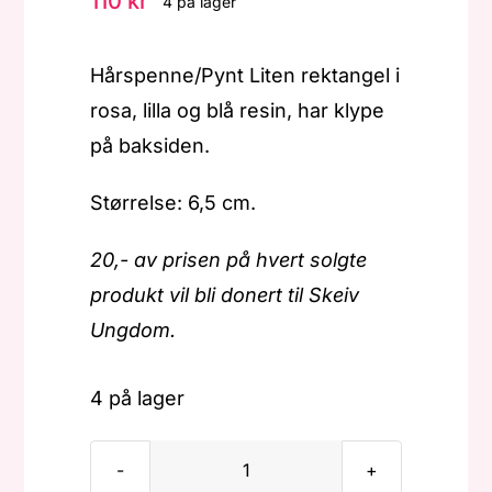
110
kr
4 på lager
Hårspenne/Pynt Liten rektangel i
rosa, lilla og blå resin, har klype
på baksiden.
Størrelse: 6,5 cm.
20,- av prisen på hvert solgte
produkt vil bli donert til Skeiv
Ungdom.
4 på lager
Pride