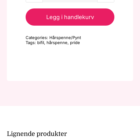
-
Hårspenne/Pynt
Legg i handlekurv
-
Liten
Categories:
Hårspenne/Pynt
rektangel/Rosa,
Tags:
bifil
,
hårspenne
,
pride
lilla,
blå
antall
Lignende produkter