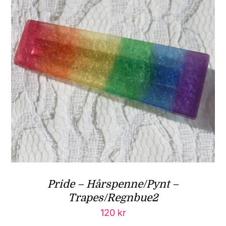
Pride – Hårspenne/Pynt –
Trapes/Regnbue2
120
kr