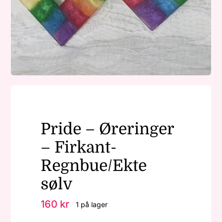
Nøkkelringer
Julepynt
Om MariEbbe
Pride – Øreringer
Kontakt
– Firkant-
Regnbue/Ekte
sølv
160
kr
1 på lager