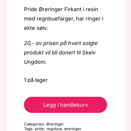
Pride Øreringer Firkant i resin
med regnbuefarger, har ringer i
ekte sølv.
20,- av prisen på hvert solgte
produkt vil bli donert til Skeiv
Ungdom.
1 på lager
Pride
-
Legg i handlekurv
Øreringer
-
Categories:
Øreringer
Firkant-
Tags:
pride
,
regnbue
,
øreringer