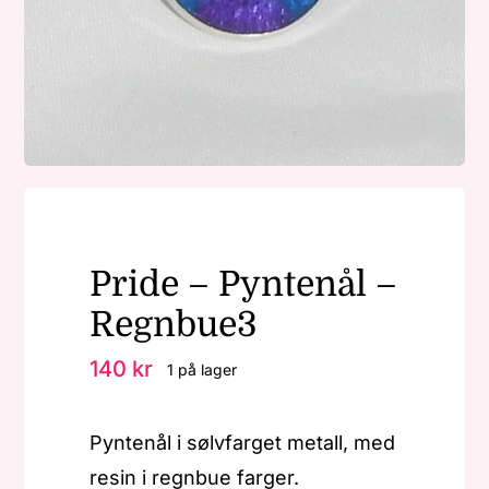
Nøkkelringer
Julepynt
Om MariEbbe
Pride – Pyntenål –
Kontakt
Regnbue3
140
kr
1 på lager
Pyntenål i sølvfarget metall, med
resin i regnbue farger.