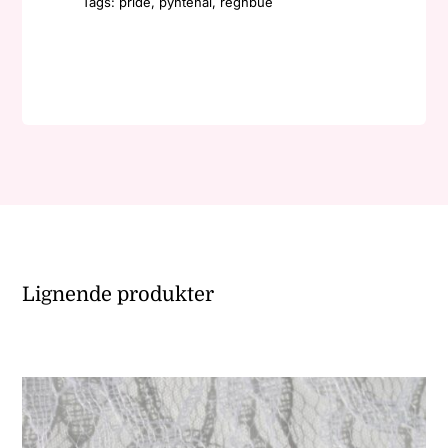
Tags:
pride
,
pyntenål
,
regnbue
antall
Lignende produkter