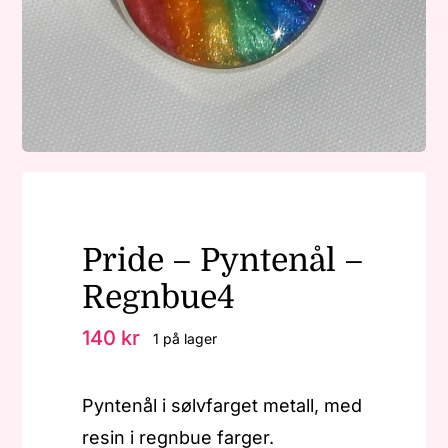
Nøkkelringer
Julepynt
Om MariEbbe
Pride – Pyntenål –
Kontakt
Regnbue4
140
kr
1 på lager
Pyntenål i sølvfarget metall, med
resin i regnbue farger.