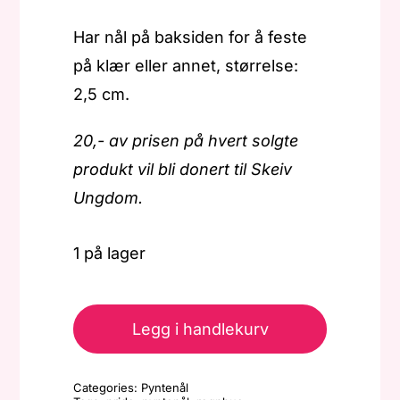
Har nål på baksiden for å feste
på klær eller annet, størrelse:
2,5 cm.
20,- av prisen på hvert solgte
produkt vil bli donert til Skeiv
Ungdom.
1 på lager
Pride
-
Legg i handlekurv
Pyntenål
-
Categories:
Pyntenål
Regnbue4