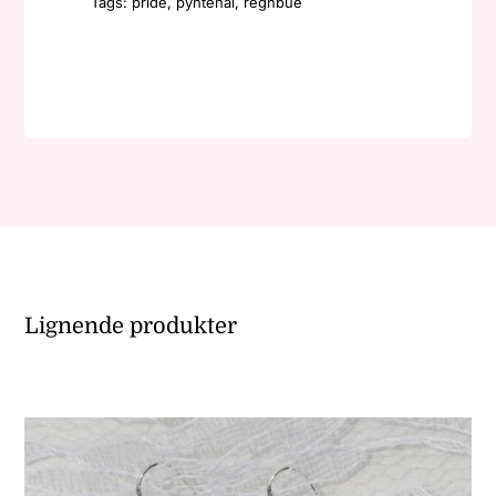
Tags:
pride
,
pyntenål
,
regnbue
antall
Lignende produkter