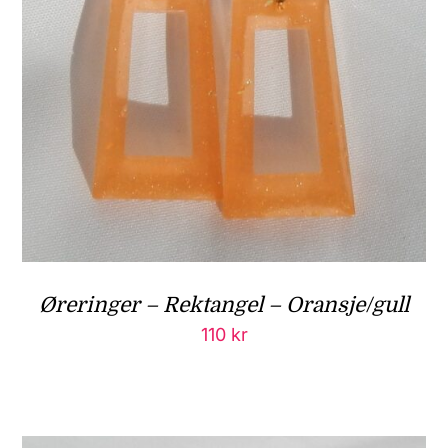
Øreringer – Rektangel – Oransje/gull
110
kr