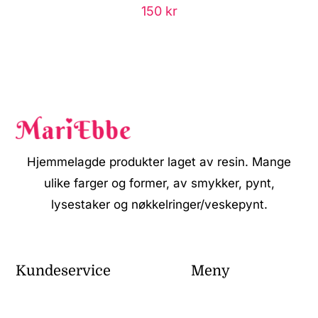
150
kr
Hjemmelagde produkter laget av resin. Mange
ulike farger og former, av smykker, pynt,
lysestaker og nøkkelringer/veskepynt.
Kundeservice
Meny