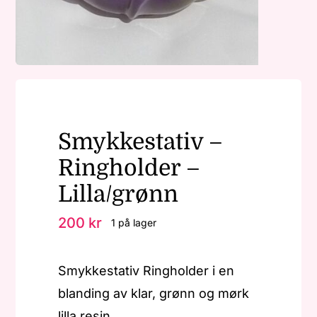
Nøkkelringer
Julepynt
Smykkestativ –
Om MariEbbe
Ringholder –
Kontakt
Lilla/grønn
200
kr
1 på lager
Smykkestativ Ringholder i en
blanding av klar, grønn og mørk
lilla resin.