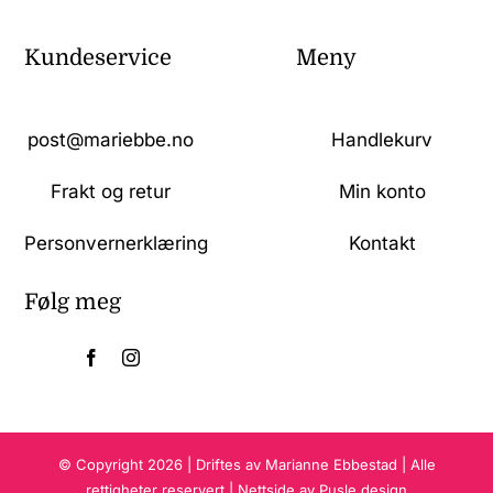
Kundeservice
Meny
post@mariebbe.no
Handlekurv
Frakt og retur
Min konto
Personvernerklæring
Kontakt
Følg meg
© Copyright 2026 | Driftes av Marianne Ebbestad | Alle
rettigheter reservert | Nettside av Pusle design