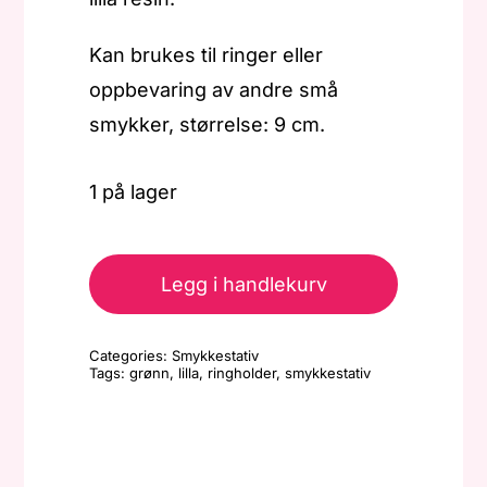
Kan brukes til ringer eller
oppbevaring av andre små
smykker, størrelse: 9 cm.
1 på lager
Smykkestativ
-
Legg i handlekurv
Ringholder
-
Categories:
Smykkestativ
Lilla/grønn
Tags:
grønn
,
lilla
,
ringholder
,
smykkestativ
antall