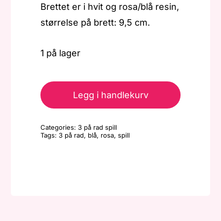
Brettet er i hvit og rosa/blå resin,
størrelse på brett: 9,5 cm.
1 på lager
Spill
-
Legg i handlekurv
3
på
Categories:
3 på rad spill
rad
Tags:
3 på rad
,
blå
,
rosa
,
spill
-
Rosa/blå
antall