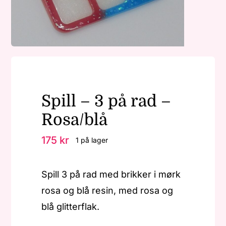
Nøkkelringer
Julepynt
Spill – 3 på rad –
Om MariEbbe
Rosa/blå
Kontakt
175
kr
1 på lager
Spill 3 på rad med brikker i mørk
rosa og blå resin, med rosa og
blå glitterflak.