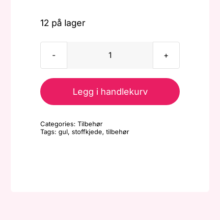
12 på lager
Stoffkjede
-
Gul
Legg i handlekurv
antall
Categories:
Tilbehør
Tags:
gul
,
stoffkjede
,
tilbehør