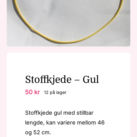
Nøkkelringer
Julepynt
Om MariEbbe
Stoffkjede – Gul
Kontakt
50
kr
12 på lager
Stoffkjede gul med stillbar
lengde, kan variere mellom 46
og 52 cm.