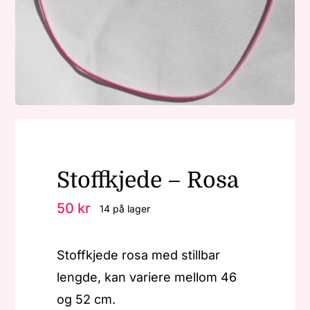
Nøkkelringer
Julepynt
Om MariEbbe
Stoffkjede – Rosa
Kontakt
50
kr
14 på lager
Stoffkjede rosa med stillbar
lengde, kan variere mellom 46
og 52 cm.