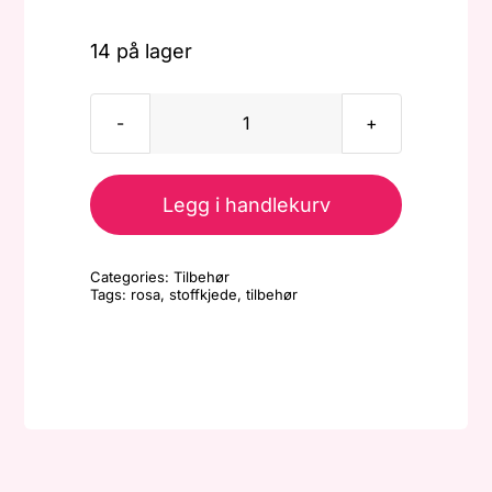
14 på lager
Stoffkjede
-
Rosa
Legg i handlekurv
antall
Categories:
Tilbehør
Tags:
rosa
,
stoffkjede
,
tilbehør