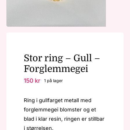
Nøkkelringer
Julepynt
Stor ring – Gull –
Om MariEbbe
Forglemmegei
Kontakt
150
kr
1 på lager
Ring i gullfarget metall med
forglemmegei blomster og et
blad i klar resin, ringen er stillbar
i størrelsen.