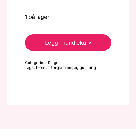
1 på lager
Stor
ring
Legg i handlekurv
-
Gull
Categories:
Ringer
-
Tags:
blomst
,
forglemmegei
,
gull
,
ring
Forglemmegei
antall