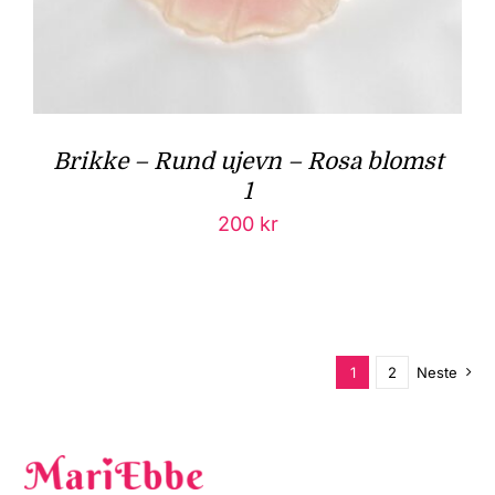
Brikke – Rund ujevn – Rosa blomst
1
200
kr
1
2
Neste