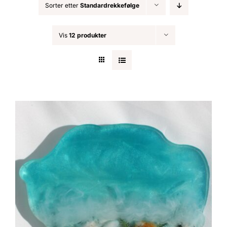
Sorter etter
Standardrekkefølge
Nøkkelringer
Vis
12 produkter
Julepynt
Om MariEbbe
Kontakt