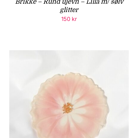
Brikke – Rund ujevn – Lilla m/ sølv
glitter
150
kr