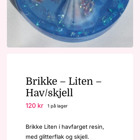
Nøkkelringer
Julepynt
Om MariEbbe
Brikke – Liten –
Kontakt
Hav/skjell
120
kr
1 på lager
Brikke Liten i havfarget resin,
med glitterflak og skjell.