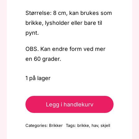
Størrelse: 8 cm, kan brukes som
brikke, lysholder eller bare til
pynt.
OBS. Kan endre form ved mer
en 60 grader.
1 på lager
Brikke
-
Legg i handlekurv
Liten
-
Categories:
Brikker
Tags:
brikke
,
hav
,
skjell
Hav/skjell
antall