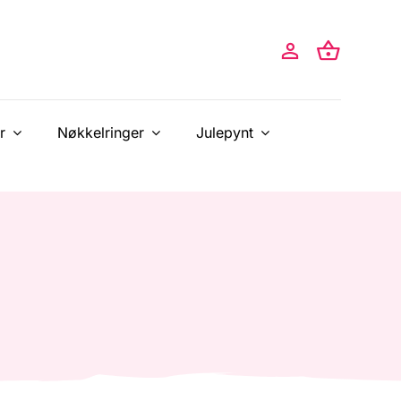
r
Nøkkelringer
Julepynt