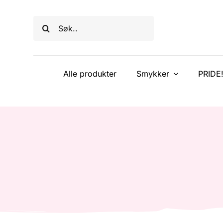
Skip
to
Søk
content
etter:
Alle produkter
Smykker
PRIDE