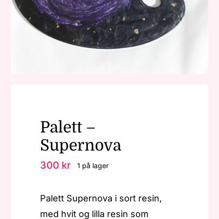
Nøkkelringer
Julepynt
Om MariEbbe
Palett –
Kontakt
Supernova
300
kr
1 på lager
Palett Supernova i sort resin,
med hvit og lilla resin som