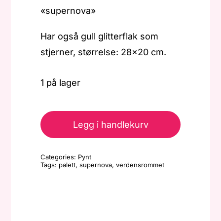
«supernova»
Har også gull glitterflak som
stjerner, størrelse: 28×20 cm.
1 på lager
Palett
-
Legg i handlekurv
Supernova
antall
Categories:
Pynt
Tags:
palett
,
supernova
,
verdensrommet