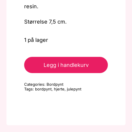
resin.
Størrelse 7,5 cm.
1 på lager
Bordpynt
-
Legg i handlekurv
Hjerte
-
Categories:
Bordpynt
Stjerne
Tags:
bordpynt
,
hjerte
,
julepynt
antall