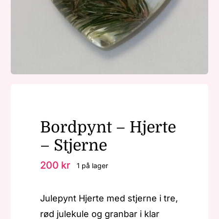
Nøkkelringer
Julepynt
Om MariEbbe
Bordpynt – Hjerte
Kontakt
– Stjerne
200
kr
1 på lager
Julepynt Hjerte med stjerne i tre,
rød julekule og granbar i klar